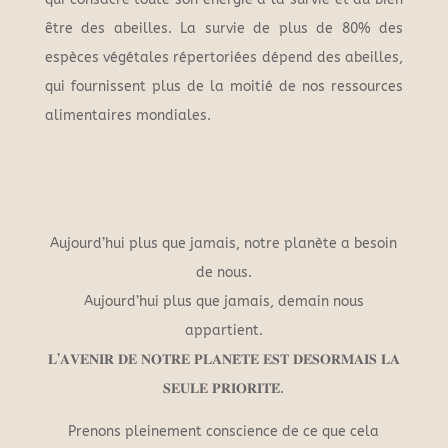
être des abeilles. La survie de plus de 80% des
espèces végétales répertoriées dépend des abeilles,
qui fournissent plus de la moitié de nos ressources
alimentaires mondiales.
Aujourd’hui plus que jamais, notre planète a besoin
de nous.
Aujourd’hui plus que jamais, demain nous
appartient.
𝐋’𝐀𝐕𝐄𝐍𝐈𝐑 𝐃𝐄 𝐍𝐎𝐓𝐑𝐄 𝐏𝐋𝐀𝐍𝐄̀𝐓𝐄 𝐄𝐒𝐓 𝐃𝐄́𝐒𝐎𝐑𝐌𝐀𝐈𝐒 𝐋𝐀
𝐒𝐄𝐔𝐋𝐄 𝐏𝐑𝐈𝐎𝐑𝐈𝐓𝐄́.
Prenons pleinement conscience de ce que cela