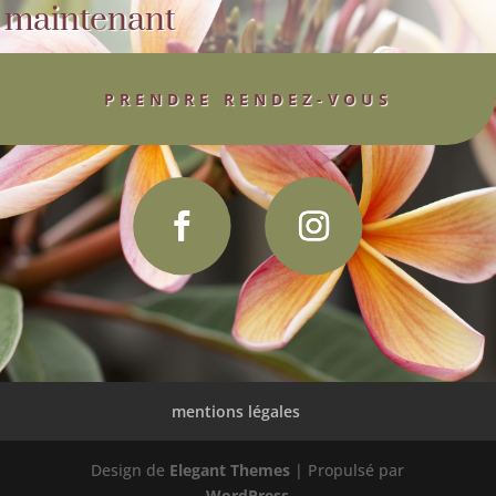
maintenant
PRENDRE RENDEZ-VOUS
mentions légales
Design de
Elegant Themes
| Propulsé par
WordPress